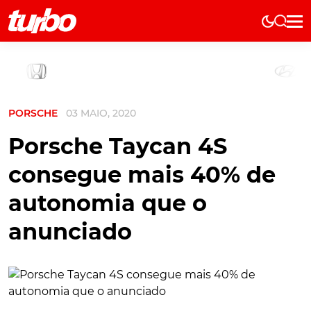
Elétricos
História
Técnica
PORSCHE
03 MAIO, 2020
Comerciais
Testes
Porsche Taycan 4S
Curiosidades
consegue mais 40% de
Marcas
autonomia que o
Elétricos
anunciado
Técnica
Testes