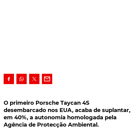
O primeiro Porsche Taycan 4S desembarcado
nos EUA, acaba de suplantar, em 40%, a
O primeiro Porsche Taycan 4S
autonomia homologada pela Agência de
desembarcado nos EUA, acaba de suplantar,
Protecção Ambiental.
em 40%, a autonomia homologada pela
Agência de Protecção Ambiental.
O primeiro modelo elétrico da Porsche, o Taycan,
continua a somar boas notícias. Desta feita, vindas