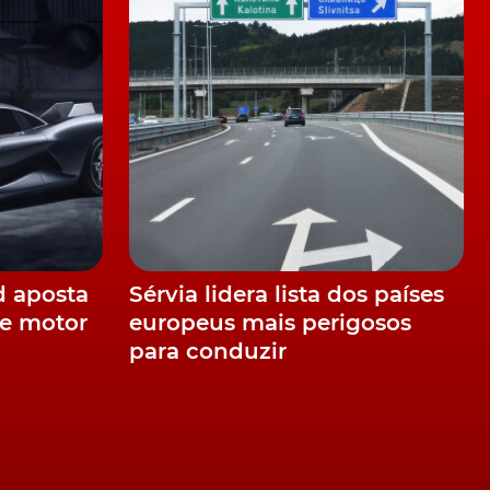
d aposta
Sérvia lidera lista dos países
e motor
europeus mais perigosos
para conduzir