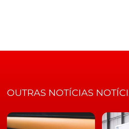
O Pacote Sport Chrono retira dois décimos a e
TÓPICOS:
Porsche Macan
OUTRAS NOTÍCIAS NOTÍC