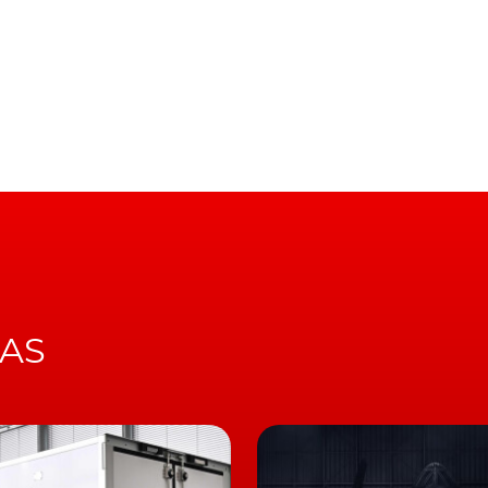
ste valor.
IAS