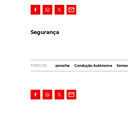
Segurança
Segurança
A Porsche acaba de investir na empresa inrae
apuramento das visibilidade em condições adv
um sensor que custa apenas uma fração das atu
vermelhos de frequência curta (SWIR).
TÓPICOS:
porsche
Condução Autónoma
Senso
O responsável pelo departamento de investig
afirmou que a marca vê "grande potencial n
geração de sistemas de assistência à condu
Oferecendo maior segurança por um preço co
TÓPICOS:
porsche
Condução Autónoma
Sensores de 