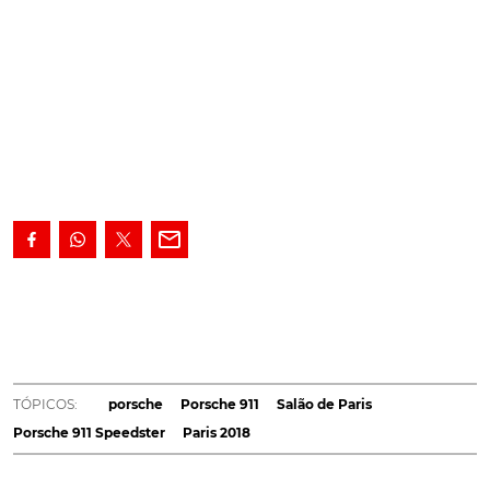
Será precisamente a versão de produção do Porsche
911 Speedster II, agora revelado como concept no
Salão de Paris, a estrear esta nova linha de
equipamentos da Porsche Exclusive
Em junho a
Porsche surpreendeu ao apresentar um protótipo
TÓPICOS:
porsche
Porsche 911
Salão de Paris
inspirado no 911 Carrera 4 Cabrio
, que apresentava uma
Porsche 911 Speedster
Paris 2018
carroçaria mais baixa e um estilo 'retro' extremamente
apelativo. Este modelo, que tem um chassis do GT3 e