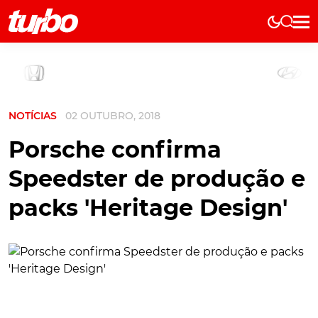
Elétricos
História
Técnica
NOTÍCIAS
02 OUTUBRO, 2018
Comerciais
Testes
Porsche confirma
Curiosidades
Speedster de produção e
Marcas
packs 'Heritage Design'
Elétricos
Técnica
Testes