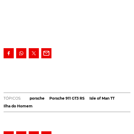
Os detalhes são escassos, mas a consequência está
bem patente: um acidente de um Porsche 911 GT3 RS
reduziu o superdesportivo germânico a "chapa".
Não
resistiu
um membro da família Porsche 911 GT3 RS a
uma travessia à Isle of Man.
Excesso de velocidade e um
TÓPICOS:
porsche
Porsche 911 GT3 RS
Isle of Man TT
possível desconhecimento do percurso poderão estar
Ilha do Homem
na origem deste acidente que remeteu o modelo da
marca de Estugarda para a sucata.
[https://www.turbo.pt/wp-
content/uploads/2018/06/Porsche-911-GT3-RS-Isle-of-