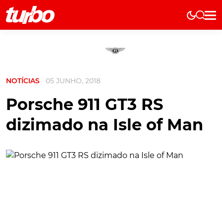
Elétricos
História
Técnica
NOTÍCIAS
05 JUNHO, 2018
Comerciais
Testes
Porsche 911 GT3 RS
Curiosidades
dizimado na Isle of Man
Marcas
Elétricos
Técnica
Testes