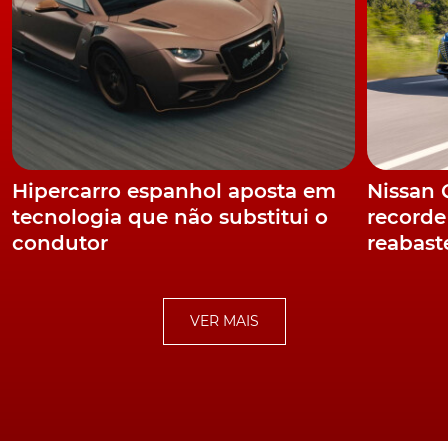
porsche
Porsche 911 GT3 RS
Isle of Man TT
Ilha do
Homem
Hipercarro espanhol aposta em
Nissan
tecnologia que não substitui o
recorde
condutor
reabast
VER MAIS