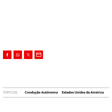
A condução autónoma levanta algumas questões de
ordem legislativa. O Governo dos Estados Unidos da
América estuda a hipótese de as autoridades
poderem desligar os carros autónomos
remotamente.
Já imaginou como seria se a polícia
TÓPICOS:
Condução Autónoma
Estados Unidos da América
pudesse desligar a sua viatura remotamente? Esta
hipótese esta a ser estudada para os carros autónomos
a pedido das autoridades dos Estados Unidos da