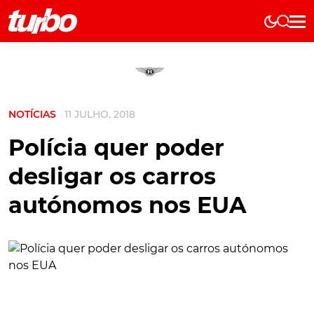
Elétricos
História
Técnica
NOTÍCIAS
11 JULHO, 2018
Comerciais
Testes
Polícia quer poder
Curiosidades
desligar os carros
Marcas
autónomos nos EUA
Elétricos
Técnica
Testes