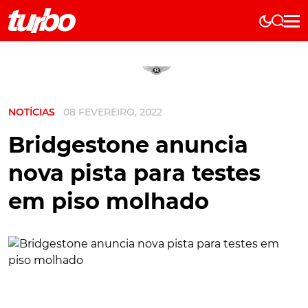
Elétricos
História
Técnica
NOTÍCIAS
08 FEVEREIRO, 2022
Comerciais
Testes
Bridgestone anuncia
Curiosidades
nova pista para testes
Marcas
em piso molhado
Elétricos
Técnica
Testes