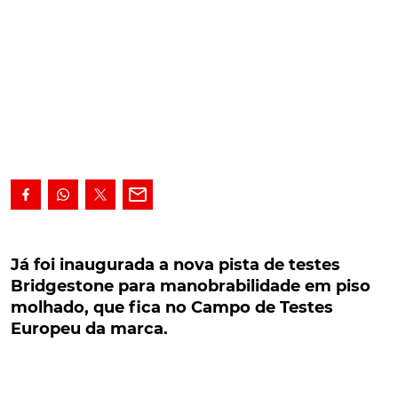
Já foi inaugurada a nova pista de testes
Bridgestone para manobrabilidade em piso
Já foi inaugurada a nova pista de testes
molhado, que fica no Campo de Testes Europeu
Bridgestone para manobrabilidade em piso
da marca.
molhado, que fica no Campo de Testes
Europeu da marca.
O Campo Europeu de Testes da Bridgestone estreia
uma nova pista de manobrabilidade em piso
molhado equipada com tecnologias de última