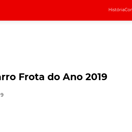
História
Com
Elétricos
Curiosidades
Elétricos
Técnica
Testes
rro Frota do Ano 2019
Marcas