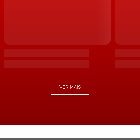
amovíveis como acionado através de um sistema
mecânico. A motorização é outro dos pontos mais
interessantes, pois ainda não é certa se a opção será
para o V12 6.0L turbo de 700CV do Huayra original ou
antes pelo mais poderoso bloco V12 biturbo de 750CV
que equipa o Huayra BC. Tudo questões que
certamente vão ter resposta no dia 7 de março, quando
o primeiro grande salão automóvel europeu de 2017
abrir portas, na cidade de Genebra.
TÓPICOS:
Pagani
Pagani Huayra
VER MAIS