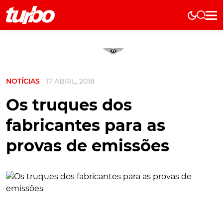
Elétricos
História
Técnica
NOTÍCIAS
17 ABRIL, 2018
Comerciais
Testes
Os truques dos
Curiosidades
fabricantes para as
Marcas
provas de emissões
Elétricos
Técnica
Testes