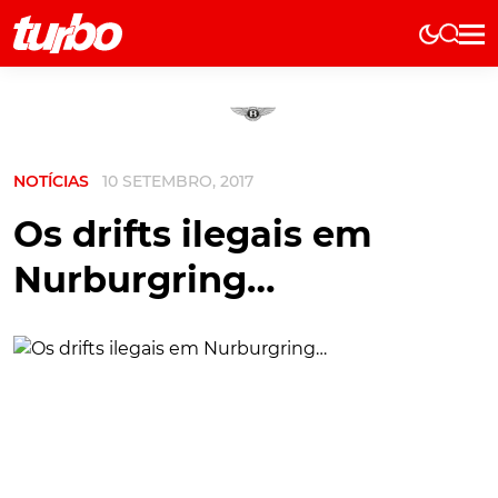
Elétricos
História
Técnica
NOTÍCIAS
10 SETEMBRO, 2017
Comerciais
Testes
Os drifts ilegais em
Curiosidades
Nurburgring…
Marcas
Elétricos
Técnica
Testes