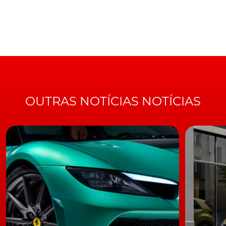
aqui captados em vídeo pelo canal de youtube
AutoAddiction, com manobras que certamente lhes
valeriam bastante pontos em jogos como o Need for
Speed… https://www.youtube.com/watch?
v=M5E8h_P8KWA&t=131s
TÓPICOS:
Nurburgring
Drift
OUTRAS NOTÍCIAS NOTÍCIAS