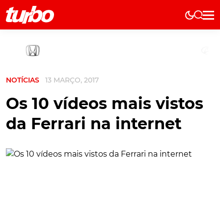
Elétricos
História
Técnica
NOTÍCIAS
13 MARÇO, 2017
Comerciais
Testes
Os 10 vídeos mais vistos
Curiosidades
da Ferrari na internet
Marcas
Elétricos
Técnica
Testes