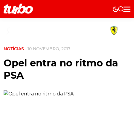
Elétricos
História
Técnica
NOTÍCIAS
10 NOVEMBRO, 2017
Comerciais
Testes
Opel entra no ritmo da
Curiosidades
PSA
Marcas
Elétricos
Técnica
Testes