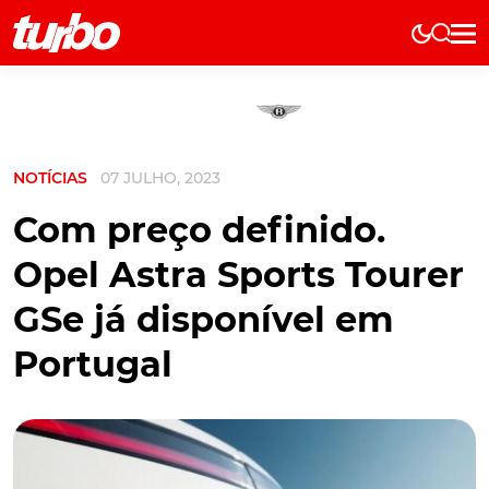
Elétricos
História
Técnica
NOTÍCIAS
07 JULHO, 2023
Comerciais
Testes
Com preço definido.
Curiosidades
Opel Astra Sports Tourer
Marcas
GSe já disponível em
Elétricos
Portugal
Técnica
Testes