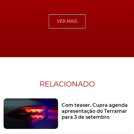
de sistemas de assistência à condução, como é o caso
do sistema Intelli-Drive com alerta de colisão frontal e
travagem de emergência ativa, mas também da
VER MAIS
detecção de peões e de sonolência da parte do
condutor, aviso de saída da faixa de rodagem e
assistente de sinais de trânsito, alerta de tráfego
cruzado e de ângulo morto lateral, e assistente
automático de velocidade com função de paragem.
RELACIONADO
Sem esquecer o sistema de assistência ao
estacionamento, à frente e atrás, e da a câmara Intelli-
Vision a 360 graus, assim como do sistema de
Com teaser. Cupra agenda
navegação multimédia compatível com
Apple CarPlay
e
apresentação do Terramar
Android Auto, ecrã táctil central de 10" a cores, painel de
para 3 de setembro
instrumentos de 10" e sistema de carregamento
wireless de smartphones.