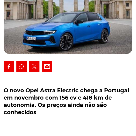
O novo Opel Astra Electric chega a Portugal em
novembro com 156 cv e 418 km de autonomia.
O novo Opel Astra Electric chega a Portugal
Os preços ainda não são conhecidos
em novembro com 156 cv e 418 km de
autonomia. Os preços ainda não são
O Opel Astra Electric chega em novembro, com
conhecidos
motor de 156 cv e 418 km de autonomia. A primeira
versão 100% elétrica do bestseller da Opel ainda não
tem preços definidos, embora seja espectável que