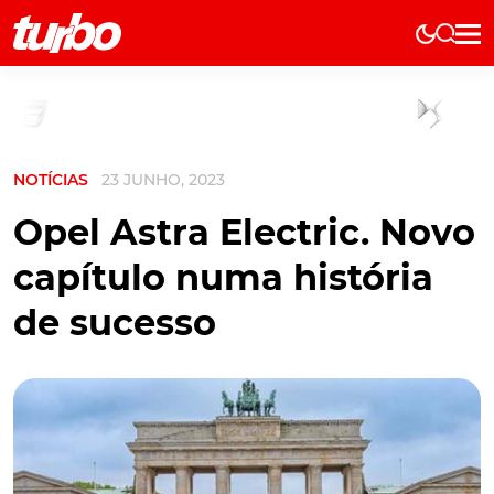
Elétricos
História
Técnica
NOTÍCIAS
23 JUNHO, 2023
Comerciais
Testes
Opel Astra Electric. Novo
Curiosidades
capítulo numa história
Marcas
de sucesso
Elétricos
Técnica
Testes