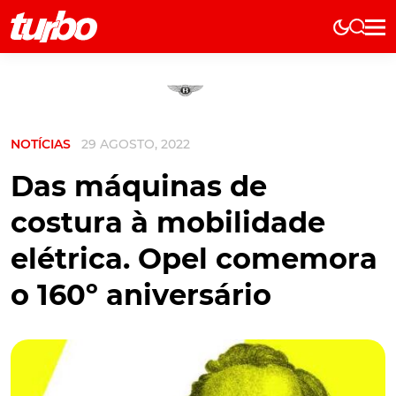
Elétricos
História
Técnica
NOTÍCIAS
29 AGOSTO, 2022
Comerciais
Testes
Das máquinas de
Curiosidades
costura à mobilidade
Marcas
elétrica. Opel comemora
Elétricos
o 160º aniversário
Técnica
Testes