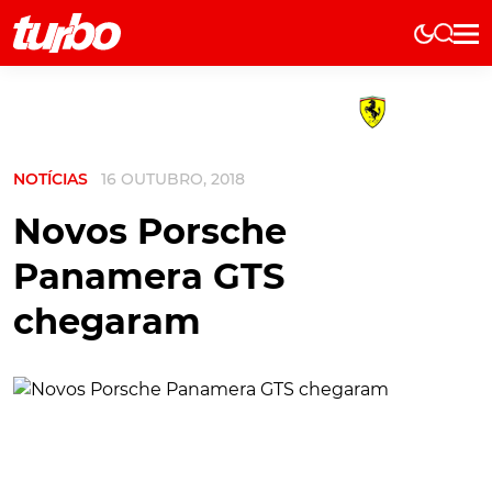
Elétricos
História
Técnica
NOTÍCIAS
16 OUTUBRO, 2018
Comerciais
Testes
Novos Porsche
Curiosidades
Panamera GTS
Marcas
chegaram
Elétricos
Técnica
Testes