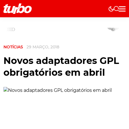
Elétricos
História
Técnica
NOTÍCIAS
29 MARÇO, 2018
Comerciais
Testes
Novos adaptadores GPL
Curiosidades
obrigatórios em abril
Marcas
Elétricos
Técnica
Testes