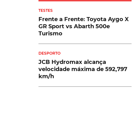
TESTES
o
Frente a Frente: Toyota Aygo X
GR Sport vs Abarth 500e
Turismo
DESPORTO
JCB Hydromax alcança
velocidade máxima de 592,797
km/h
s
ATUALIDADE
BMW M3? Afinal é um VW
Lamando com 3 metros de
largura absurda
2)
EMPRESAS