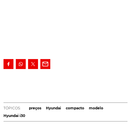
A comercialização do novo Hyundai i30 em território
nacional arranca já no próximo fim-de-semana ( 11 e 12
de fevereiro de 2017). Os preços começam nos 22 367
euros da versão equipada com o motor a gasolina 1.0
TGDi de 120 CV e nível de equipamento Comfort,
TÓPICOS:
preços
Hyundai
compacto
modelo
enquanto a oferta diesel se inica nos 25 867 euros do 1.6
Hyundai i30
CRDi Comfort de 90 CV, preços já a incluírem todas as
despesas administrativas. Toda a gama nacional inclui