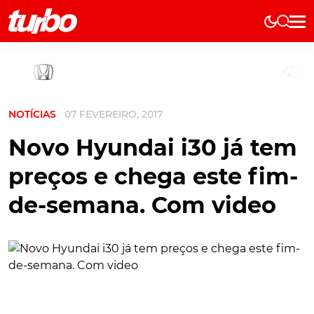
Elétricos
História
Técnica
NOTÍCIAS
07 FEVEREIRO, 2017
Comerciais
Testes
Novo Hyundai i30 já tem
Curiosidades
preços e chega este fim-
Marcas
de-semana. Com video
Elétricos
Técnica
Testes