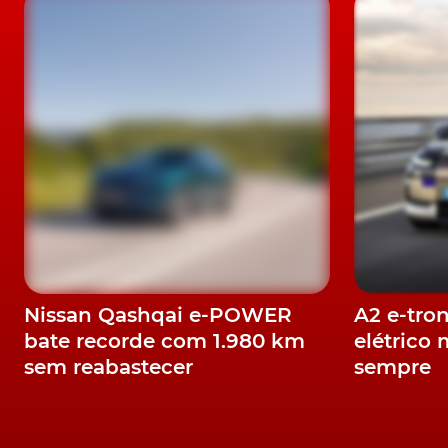
Nissan Qashqai e-POWER
A2 e-tro
bate recorde com 1.980 km
elétrico 
sem reabastecer
sempre