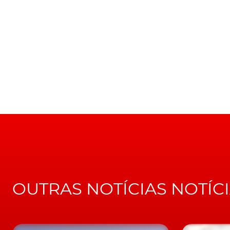
torna-se… táxi!
TÓPICOS:
Portugal
Ford
Ford Focus
Novo Focus
OUTRAS NOTÍCIAS NOTÍC