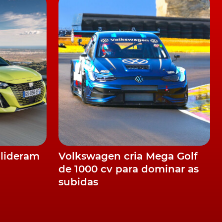
 lideram
Volkswagen cria Mega Golf
de 1000 cv para dominar as
subidas