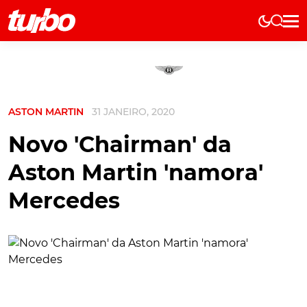
Elétricos
História
Técnica
ASTON MARTIN
31 JANEIRO, 2020
Comerciais
Testes
Novo 'Chairman' da
Curiosidades
Aston Martin 'namora'
Marcas
Mercedes
Elétricos
Técnica
Testes