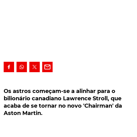
Os astros começam-se a alinhar para o
bilionário canadiano Lawrence Stroll, que acaba
Os astros começam-se a alinhar para o
de se tornar no novo 'Chairman' da Aston
bilionário canadiano Lawrence Stroll, que
Martin.
acaba de se tornar no novo 'Chairman' da
Aston Martin.
O bilionário canadiano Lawrence Stroll, é o novo
'Chairman' da Aston Martin, após ter se tornado no
sócio maioritário com 16,7% das acções. Este pode