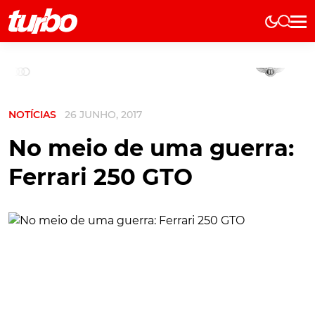
Elétricos
História
Técnica
NOTÍCIAS
26 JUNHO, 2017
Comerciais
Testes
No meio de uma guerra:
Curiosidades
Ferrari 250 GTO
Marcas
Elétricos
Técnica
Testes