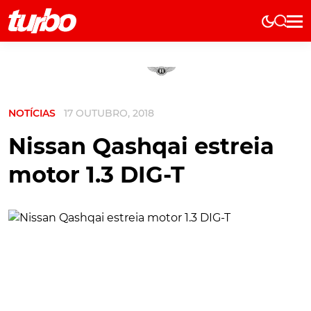
Elétricos
História
Técnica
NOTÍCIAS
17 OUTUBRO, 2018
Comerciais
Testes
Nissan Qashqai estreia
Curiosidades
motor 1.3 DIG-T
Marcas
Elétricos
Técnica
Testes