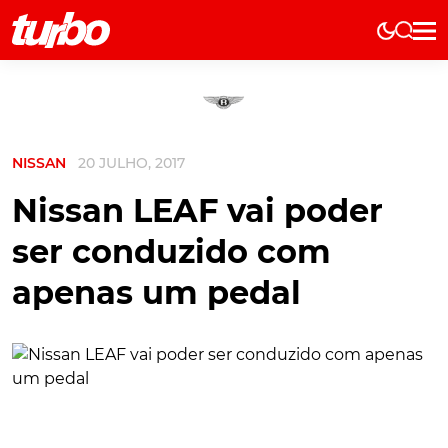
Elétricos
História
Técnica
NISSAN
20 JULHO, 2017
Comerciais
Testes
Nissan LEAF vai poder
Curiosidades
ser conduzido com
Marcas
apenas um pedal
Elétricos
Técnica
Testes