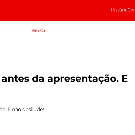
História
Com
Elétricos
Curiosidades
Elétricos
Técnica
Testes
 antes da apresentação. E
Marcas