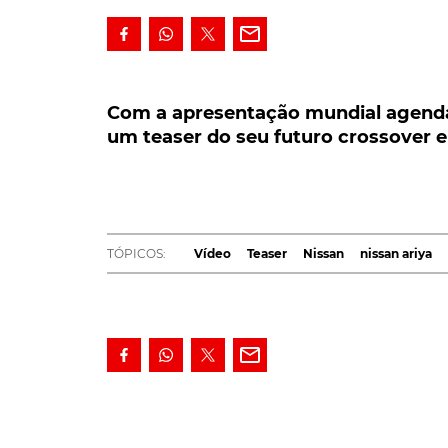
Com a apresentação mundial agendada 
teaser do seu futuro crossover elétric
Com a apresentação mundial agendad
um teaser do seu futuro crossover e
Com a apresentação mundial já agendada pa
aguçar, um pouco mais, o apetite dos pote
primeiro crossover 100% elétrico, Ariya. O
concept, mostra ainda um rival à altura d
TÓPICOS:
Vídeo
Teaser
Nissan
nissan ariya
Primeiro crossover 100% elétrico na gama da
branca do Círculo Ártico, onde nem mesmo o 
também num ambiente um pouco mais ameno
Observado, durante a maior parte do tempo, à
as grandes parecenças da
versão de produçã
Salão Automóvel de Tóquio. Mantendo pratica
frontal ladeada pelas duas tiras em LED, que