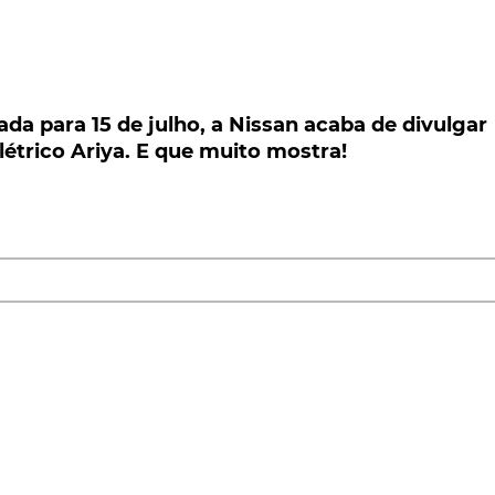
para 15 de julho, a Nissan acaba de divulgar u
o Ariya. E que muito mostra!
a para 15 de julho, a Nissan acaba de divulgar
létrico Ariya. E que muito mostra!
ra o próximo dia 15 de julho, a Nissan decidiu
nciais clientes, lançando um novo teaser do seu
 qual, além de revelar um visual muito próximo do do
e propostas como o Tesla Model Y!
Nissan
, o Ariya é agora mostrado, não somente na neve
frio parece afectar o vanguardista modelo, como
, em plena estrada.
 distância, o teaser agora divulgado confirma, no entant
o
, com o arrebatador Nissan Ariya Concept exibido no
mente inalterada, por exemplo, a vanguardista grelha
 servem de luzes diurnas de presença, além das ópticas