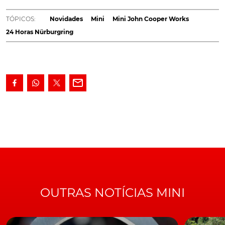
Cooper Works a gasolina, cuja estreia, embora ainda
como protótipo, terá lugar nas próximas 24 Horas de
TÓPICOS:
Novidades
Mini
Mini John Cooper Works
Nürburgring, em junho.
24 Horas Nürburgring
Hoje em dia já disponível com motorização 100%
elétrica e tendo como base o novo
Mini Cooper SE
, o
qual anuncia, entre os seus atributos, uma potência
máxima de 218 cv, aquela que também tem sido a
versão mais desportiva do popular hatchback britânico,
com o nome de
John Cooper Works (JCW),
prepara já
nova geração. A qual, mesmo com as pressões dos
legisladores, promete, agora, manter a combustão.
E quando dizemos "combustão", não estamos, sequer, a
OUTRAS NOTÍCIAS MINI
falar de soluções conjugadas, tipo híbrido, mas, sim, um
motor de combustão única e exclusivamente a
gasolina, um Twin-Power Turbo que será, muito