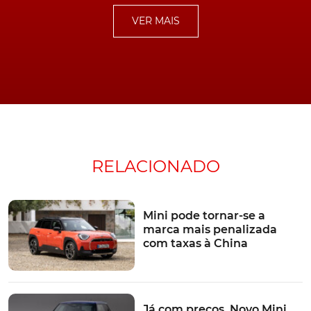
VER MAIS
Estreia nas 24 Horas de
Nürburgring
De resto e porque a
Mini
pretende que o seu pequeno
"hot-hatch continue a figurar como uma proposta
repleta de emoção, resultante, igualmente, de uma
capacidade de "ultrapassar os limites de velocidade e
RELACIONADO
agilidade", o construtor acaba de anunciar a intenção
de, mesmo ainda antes de apresentação ao mercado,
inscrever duas unidades do ainda protótipo, nas
Mini pode tornar-se a
próximas 24 Horas de Nürburgring.
marca mais penalizada
com taxas à China
Partindo de uma base distinta do
Cooper SE
JCW, estes
Já com preços. Novo Mini