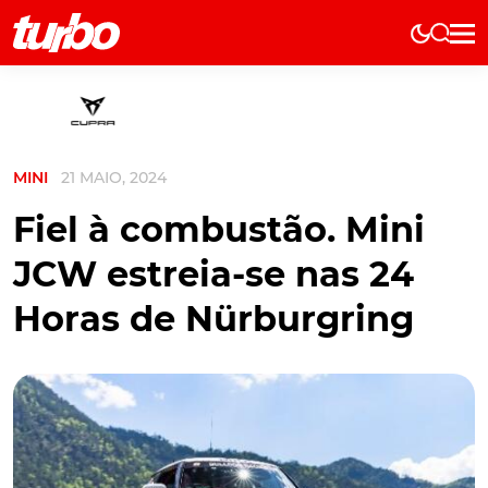
Elétricos
História
Técnica
MINI
21 MAIO, 2024
Comerciais
Testes
Fiel à combustão. Mini
Curiosidades
JCW estreia-se nas 24
Marcas
Horas de Nürburgring
Elétricos
Técnica
Testes