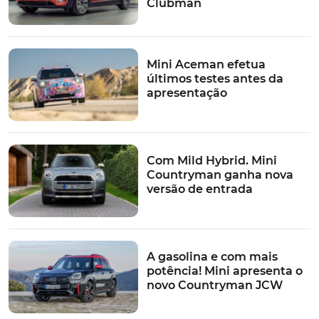
Clubman
central na traseira.
Mini Aceman efetua
últimos testes antes da
Em Nürburgring, o carro vermelho e branco, com o
apresentação
número 317, competirá na categoria SP T3, com a equipa
Bulldog Racing, enquanto o Mini preto com número
474, equipado com tração manual, correra ma categoria
VT-2.
Com Mild Hybrid. Mini
Countryman ganha nova
versão de entrada
TÓPICOS:
Novidades
Mini
Mini John Cooper Works
24 Horas
Nürburgring
A gasolina e com mais
potência! Mini apresenta o
novo Countryman JCW