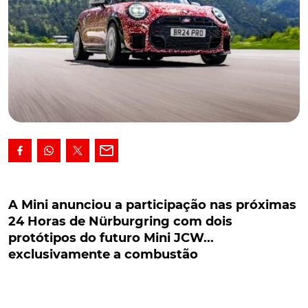
A Mini anunciou a participação nas próximas 24
Horas de Nürburgring com dois protótipos do
A Mini anunciou a participação nas próximas
futuro Mini JCW... exclusivamente a combustão
24 Horas de Nürburgring com dois
protótipos do futuro Mini JCW...
Embora no caminho da mobilidade exclusivamente
exclusivamente a combustão
elétrica, a verdade é que a Mini não está ainda
pronta para abandonar de vez a combustão. A
comprová-lo, o anúncio de uma nova geração John