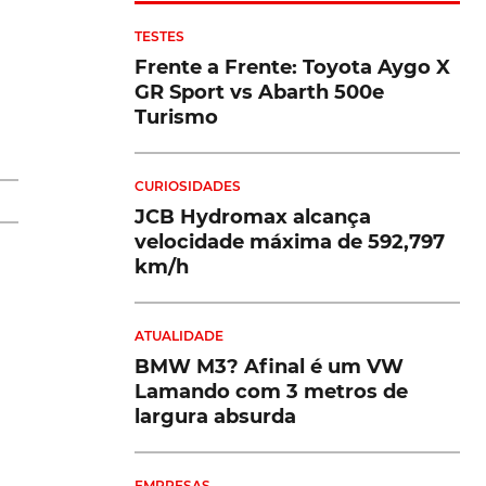
TESTES
Frente a Frente: Toyota Aygo X
o
GR Sport vs Abarth 500e
se
Turismo
e
CURIOSIDADES
um
JCB Hydromax alcança
velocidade máxima de 592,797
km/h
ão
,
ATUALIDADE
BMW M3? Afinal é um VW
o
Lamando com 3 metros de
a
largura absurda
o
EMPRESAS