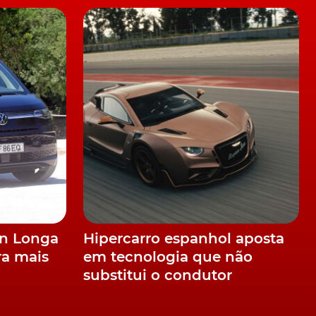
s
a
a
an Longa
Hipercarro espanhol aposta
ra mais
em tecnologia que não
substitui o condutor