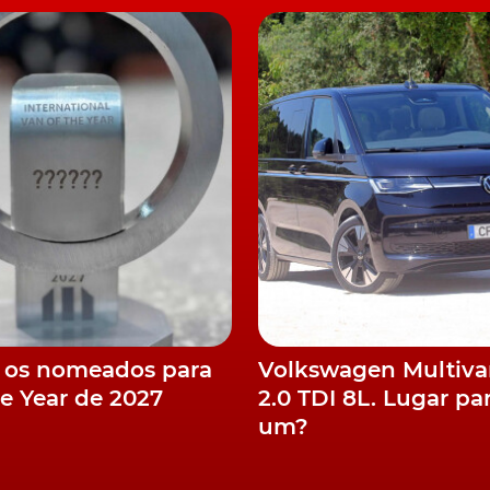
cv), sendo os preços destes últimos apenas conhecido
iza a caixa automática 7G-DCT, mas a versão 200 a gasolin
al de 6 velocidades. --
Mercedes CLA Coupé
Preços d
00€ CLA Coupé 200 (Manual): 38 000€ CLA Coupé 200
-
 os nomeados para
Volkswagen Multiv
he Year de 2027
2.0 TDI 8L. Lugar pa
um?