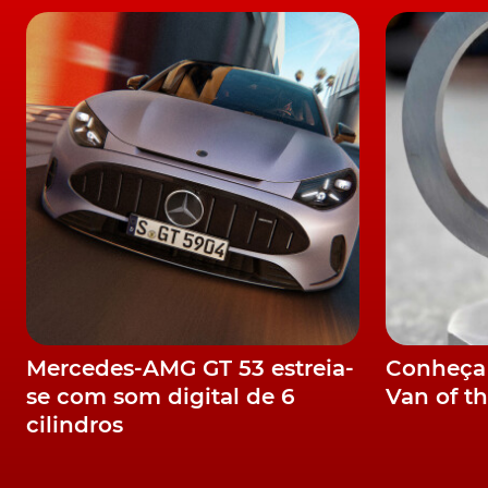
de entrada Mercedes-AMG CLA Coupé 35 (306 
no final deste mês de abril. Toda a gama util
e 180 d também poderão receber a caixa manu
gama de lançamento: CLA Coupé 180 d: 40 1
(Auto): 40 205€ CLA Coupé 250: 47 400€ -
TÓPICOS:
Mercedes
Classe A
CLA
CLA Coupé
Mercedes-AMG GT 53 estreia-
Conheça
se com som digital de 6
Van of t
cilindros