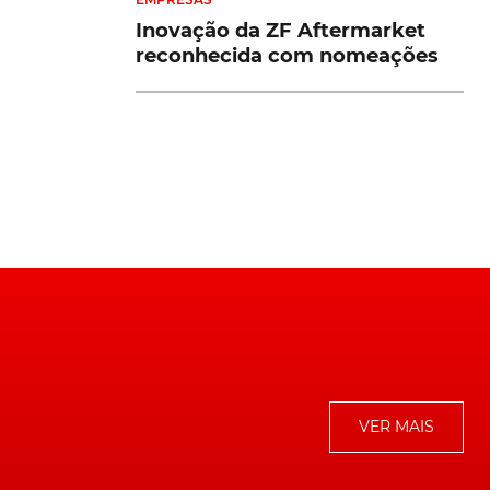
Inovação da ZF Aftermarket
vo
reconhecida com nomeações
ém
G,
os
VER MAIS
de
.