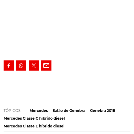
Os Mercedes Classe C híbrido diesel e Classe E
híbrido diesel, ambos Plug-In, são apresentados pela
marca no Salão de Genebra.
Consumos e emissões de
CO2 extremamente baixos e ainda a possibilidade de
percorrer parte dos trajetos em modo 100% elétrico é a
TÓPICOS:
Mercedes
Salão de Genebra
Genebra 2018
combinação que a marca da estrela está a destacar no
Mercedes Classe C híbrido diesel
Salão de Genebra
. Os protagonistas desta aposta são os
Mercedes Classe E híbrido diesel
novos Mercedes Classe C híbrido diesel e Classe E