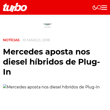
Elétricos
História
Técnica
NOTÍCIAS
10 MARÇO, 2018
Comerciais
Testes
Mercedes aposta nos
Curiosidades
diesel híbridos de Plug-
Marcas
In
Elétricos
Técnica
Testes