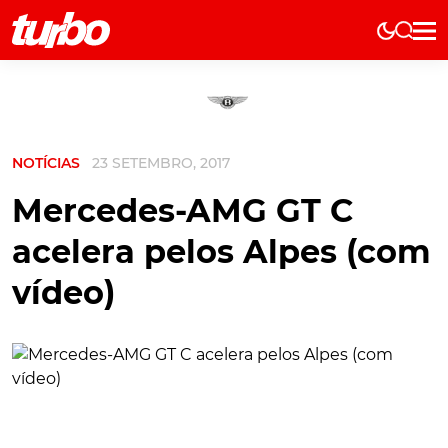
Elétricos
História
Técnica
NOTÍCIAS
23 SETEMBRO, 2017
Comerciais
Testes
Mercedes-AMG GT C
Curiosidades
acelera pelos Alpes (com
Marcas
vídeo)
Elétricos
Técnica
Testes