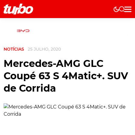
Elétricos
História
Técnica
NOTÍCIAS
25 JULHO, 2020
Comerciais
Testes
Mercedes-AMG GLC
Curiosidades
Coupé 63 S 4Matic+. SUV
Marcas
de Corrida
Elétricos
Técnica
Testes