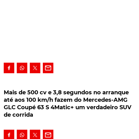
Mais de 500 cv e 3,8 segundos no arranque até
aos 100 km/h fazem do Mercedes-AMG GLC
Mais de 500 cv e 3,8 segundos no arranque
Coupé 63 S 4Matic+ um verdadeiro SUV de
até aos 100 km/h fazem do Mercedes-AMG
corrida
GLC Coupé 63 S 4Matic+ um verdadeiro SUV
de corrida
Quinhentos e dez cavalos e 3,8 segundos no
arranque até aos 100 km/h. Este é, provavelmente, o
melhor cartão-de-visita para o Mercedes-AMG GLC