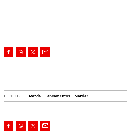
O Mazda2 Advance chegou à rede de
concessionários da Mazda em Portugal. A marca
nipónica reforçou a gama do modelo com esta nova
versão, que se destaca pela ampla oferta de
equipamentos de série. Os preços começam nos
TÓPICOS:
Mazda
Lançamentos
Mazda2
18.618,24€.
A Mazda anunciou hoje que já está
disponível nos concessionários o Mazda2 Advance,
ganhando o compacto mais argumentos com esta
nova versão. Para esta proposta o enfoque foi dado a
uma expansão dos equipamentos de série. Sob o capot