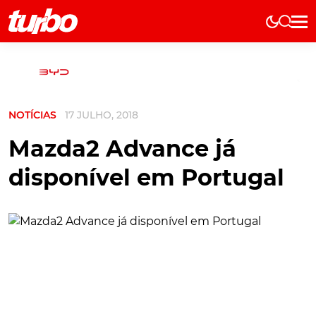
Elétricos
História
Técnica
NOTÍCIAS
17 JULHO, 2018
Comerciais
Testes
Mazda2 Advance já
Curiosidades
disponível em Portugal
Marcas
Elétricos
Técnica
Testes