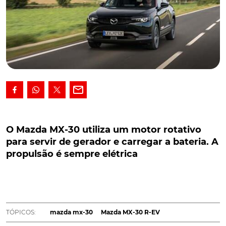
O Mazda MX-30 utiliza um motor rotativo para
servir de gerador e carregar a bateria. A
O Mazda MX-30 utiliza um motor rotativo
propulsão é sempre elétrica
para servir de gerador e carregar a bateria. A
propulsão é sempre elétrica
Mazda MX-30 R-EV. Os nomes dos automóveis estão
a ficar cada vez mais complexos. E abreviámos a
designação completa do novo SUV compacto da
Mazda com extensor de autonomia: Mazda MX-30 e-
Skyactive R-EV.
TÓPICOS:
mazda mx-30
Mazda MX-30 R-EV