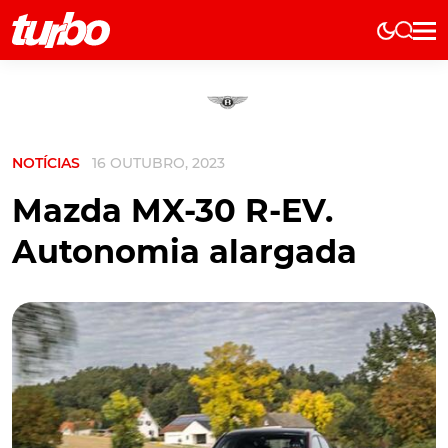
Elétricos
História
Técnica
NOTÍCIAS
16 OUTUBRO, 2023
Comerciais
Testes
Mazda MX-30 R-EV.
Curiosidades
Autonomia alargada
Marcas
Elétricos
Técnica
Testes