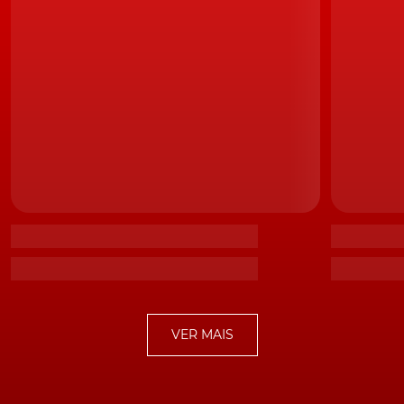
defender a utilização de metade da bateria original.
Carrega até 36 kW
São 17,8 kWh, com um peso de 188 kg, capazes de
receber corrente contínua até um máximo de 36 kW. O
carregamento AC varia entre os 11 kW (trifásico) e os 7,2
kW (monofásico). O espaço livre, da outra metade da
bateria, é ocupado pelo depósito de 50 litros de
gasolina.
VER MAIS
O combustível é necessário para alimentar um
motor
rotativo
de 1660 cc (de acordo com a norma europeia, o
volume da câmara de 830 cc deve ser duplicado). Para