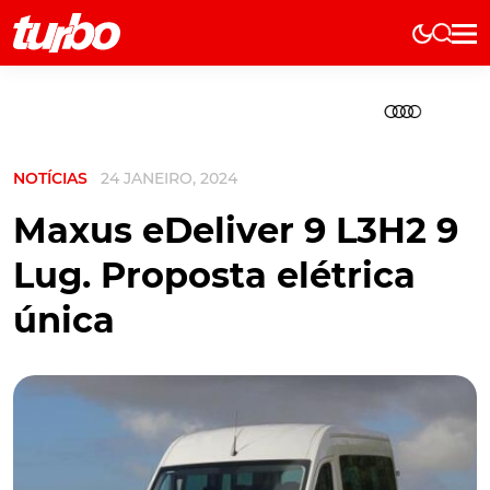
Elétricos
História
Técnica
NOTÍCIAS
24 JANEIRO, 2024
Comerciais
Testes
Maxus eDeliver 9 L3H2 9
Curiosidades
Lug. Proposta elétrica
Marcas
única
Elétricos
Técnica
Testes