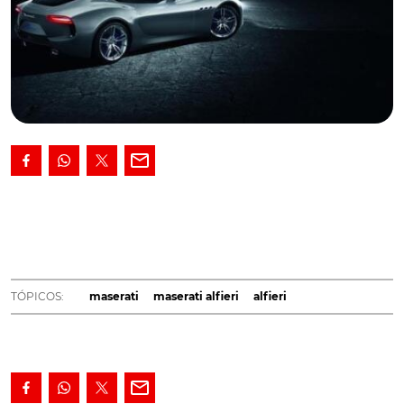
A versão com motor de combustão do desportivo
transalpino irá estar no mercado um ano antes.
Recentemente foi noticiado que o plano de produtos
da Maserati sofreu alterações, o que teve como efeito o
adiamento do lançamento do desportivo Alfieri,
TÓPICOS:
maserati
maserati alfieri
alfieri
inicialmente previsto para 2016 mas que irá chegar ao
mercado num momento posterior. O modelo antevisto
em concept no Salão de Genebra de 2014 irá estar no
mercado em 2019, mas irá utilizar um motor V6 em
detrimento do V8 que estava equipado no protótipo