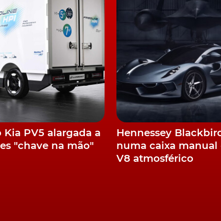
stribuição, construção e aplicações especiais, a MAN
a a opinião dos motoristas e operadores para
ra cada tipo de aplicação em termos de eficiência e
agem de design típica dos camiões da MAN, que foi
o Kia PV5 alargada a
Hennessey Blackbir
iência, mantendo, no entanto, as caraterísticas de
es "chave na mão"
numa caixa manual 
V8 atmosférico
entos em tom cinzento. Os materiais utilizados no tablie
da manutenção. Os bancos também são totalmente novos 
elhor posição de condução, graças às múltiplas