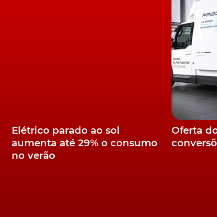
No desenvolvimento das novas gerações de di
também teve a preocupação de levar em cont
disponibilizar as soluções mais adequadas pa
funcionalidade.
Identidade de família
A imagem exterior das cabinas adota a lingu
Elétrico parado ao sol
Oferta d
modernizada e otimizada para aumentar a efic
aumenta até 29% o consumo
conversõ
robustez e simplicidade.
no verão
O interior da cabina é dominado por revestim
são robustos, fáceis de limpar e de reduzi
permitem a qualquer motorista encontrar a m
possibilidades de regulação.