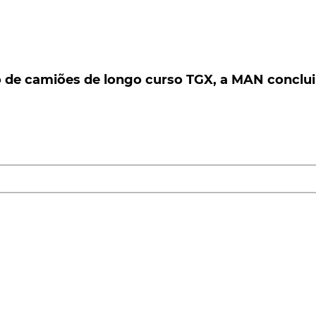
 camiões de longo curso TGX, a MAN conclui a
 de camiões de longo curso TGX, a MAN conclui
iões de longo curso TGX, a MAN conclui a renovação
os novos TGL, TGM, TGS e TGX para construção e
nstrução, a
MAN
espera obter uma receptividade do
a pelo novo TGX de longo curso.
 projetada para oferecer novos níveis de
eficiência
,
 de reforçar a sua posição como uma das referências do
veis da MAN tinham anunciado uma redução no
consumo
d