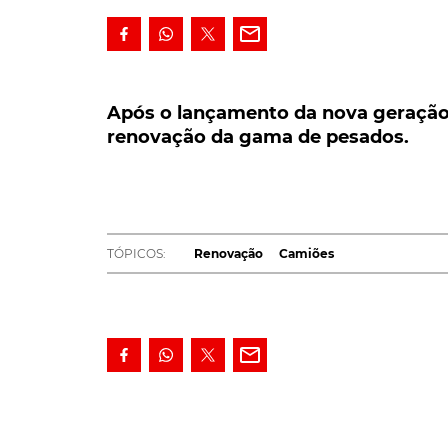
Após o lançamento da nova geração de
renovação da gama de pesados.
Após o lançamento da nova geração
renovação da gama de pesados.
Após o lançamento da nova geração de cam
da gama de pesados com a apresentação d
aplicações especiais.
Com os novos modelos para distribuição e co
TÓPICOS:
Renovação
Camiões
mercado semelhante à que está ser alcançad
Esta nova gama de camiões foi desenvolvida e
conectividade e digitalização com o objetivo
mercado.
No que se refere à eficiência, os responsá