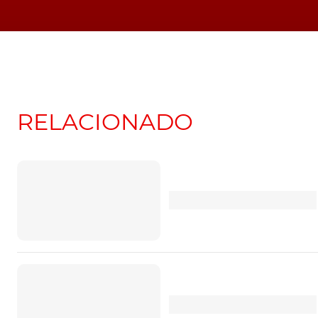
O volante multifunções também é ajustável 
regulado entre 20 graus e 55 graus, oferec
disso, pode ser totalmente rebatido na horizont
O comando da caixa de velocidades MAN TipMa
RELACIONADO
direção e atrás do volante. O motorista só 
tirar as mãos do volante.
Gama de distribuição
Com base numa conceção modular, a MAN ren
pesada, transporte regional e nacional. A of
os seguintes modelos: TGL, das 7,5 às 12 tonela
toneladas.
Em função do tipo de aplicação, a marca pro