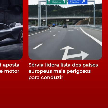
d aposta
Sérvia lidera lista dos países
e motor
europeus mais perigosos
para conduzir
r
e