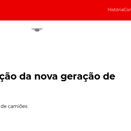
História
Com
Elétricos
Curiosidades
Elétricos
Técnica
Testes
ção da nova geração de
Marcas