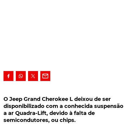
O Jeep Grand Cherokee L deixou de ser
disponibilizado com a conhecida suspensão a
O Jeep Grand Cherokee L deixou de ser
ar Quadra-Lift, devido à falta de
disponibilizado com a conhecida suspensão
semicondutores, ou chips.
a ar Quadra-Lift, devido à falta de
semicondutores, ou chips.
Embora surpreendente, é apenas a vítima mais
recente da escassez de semicondutores: o Jeep