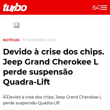
Elétricos
História
Técnica
NOTÍCIAS
17 SETEMBRO, 2021
Comerciais
Testes
Devido à crise dos chips.
Curiosidades
Jeep Grand Cherokee L
Marcas
perde suspensão
Elétricos
Quadra-Lift
Técnica
Testes