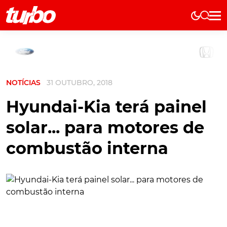
Elétricos
História
Técnica
NOTÍCIAS
31 OUTUBRO, 2018
Comerciais
Testes
Hyundai-Kia terá painel
Curiosidades
solar... para motores de
Marcas
combustão interna
Elétricos
Técnica
Testes