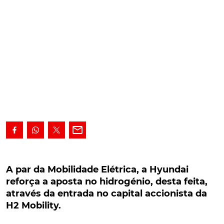
A par da Mobilidade Elétrica, a Hyundai reforça
a aposta no hidrogénio, desta feita, através da
A par da Mobilidade Elétrica, a Hyundai
entrada no capital accionista da H2 Mobility.
reforça a aposta no hidrogénio, desta feita,
através da entrada no capital accionista da
Numa altura em que o mercado automóvel parece
H2 Mobility.
querer fazer da Mobilidade Elétrica a única solução
para o futuro, a Hyundai mantém a aposta também