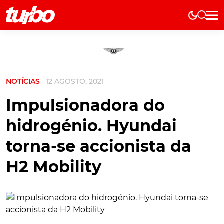
Elétricos
História
Técnica
NOTÍCIAS
12 AGOSTO, 2021
Comerciais
Testes
Impulsionadora do
Curiosidades
hidrogénio. Hyundai
Marcas
torna-se accionista da
Elétricos
H2 Mobility
Técnica
Testes