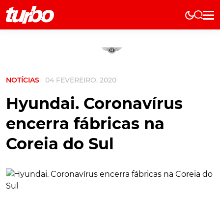
Elétricos
História
Técnica
NOTÍCIAS
04 FEVEREIRO, 2020
Comerciais
Testes
Hyundai. Coronavírus
Curiosidades
encerra fábricas na
Marcas
Coreia do Sul
Elétricos
Técnica
Testes