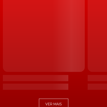
Hyundai na linha de produção
De acordo com a mesma fonte, o corte no
fornecimento de arame para arneses, é o principal
responsável pela interrupção na produção da Hyundai.
Ao que tudo indica, um trabalhador da fábrica
fornecedor terá contraído o Coronavírus, o que levou a
decisão de suspender as operações.
Coronavírus também está a
afectar as fábricas da Ford, Nissan
e Tesla
A rápida propagação do surto Coronavírus, já obrigou a
VER MAIS