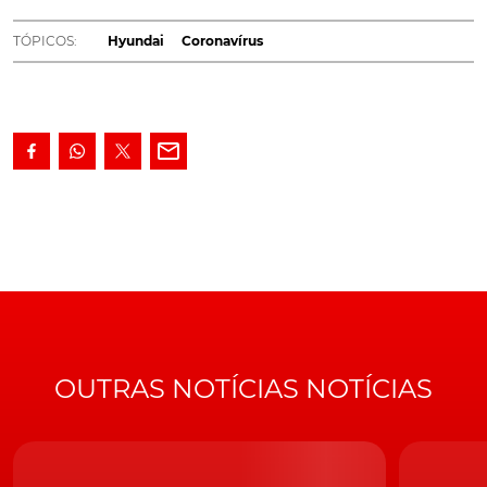
na maior parte das suas fábricas.
TÓPICOS:
Hyundai
Coronavírus
A Hyundai está a sentir os efeitos do Coronavírus, na sua
linha de produção. Com grande parte das matérias-
primas a chegarem directamente da China, a marca sul-
coreana debate-se agora com uma escassez de
recursos.
Hyundai suspende actividade
durante três dias
Um representante da Hyundai disse à agência Reuters,
que o gigante sul-coreano irá proceder ao
encerramento temporário, da maior parte das suas sete
OUTRAS NOTÍCIAS NOTÍCIAS
fábricas, neste país. Estas instalações são responsáveis
por 40% do volume da produção da Hyundai, a nível
global. A interrupção da produção terá inico no dia 7 de
Fevereiro e irá prolongar-se por três ou quatro dias.