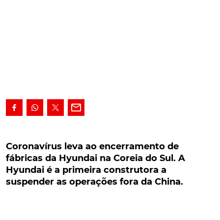
Coronavírus leva ao encerramento de fábricas
da Hyundai na Coreia do Sul. A Hyundai é a
Coronavírus leva ao encerramento de
primeira construtora a suspender as operações
fábricas da Hyundai na Coreia do Sul. A
fora da China.
Hyundai é a primeira construtora a
suspender as operações fora da China.
O surto do Coronavírus afectou a exportação de
matérias-primas provenientes da China, o que levou
a que a Hyundai decidisse suspender as operações,