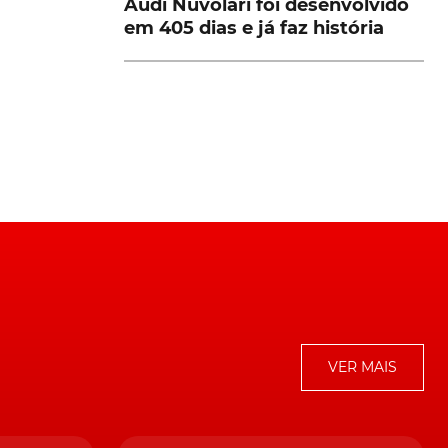
Audi Nuvolari foi desenvolvido
em 405 dias e já faz história
s
an
m
ue
VER MAIS
s
r