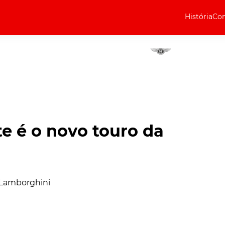
História
Com
Elétricos
Curiosidades
Elétricos
Técnica
Testes
e é o novo touro da
Marcas