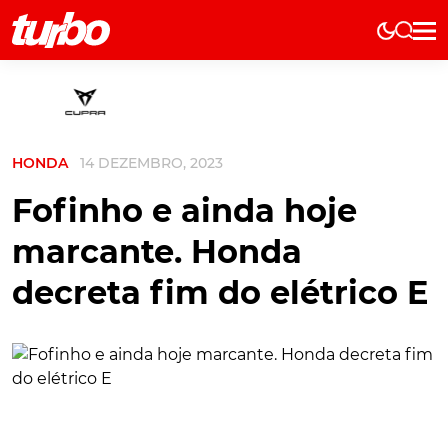
Elétricos
História
Técnica
HONDA
14 DEZEMBRO, 2023
Comerciais
Testes
Fofinho e ainda hoje
Curiosidades
marcante. Honda
Marcas
decreta fim do elétrico E
Elétricos
Técnica
Testes