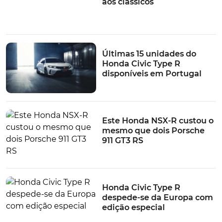
aos clássicos
consumidores europeus por SUVs, falta muito do
charme do compacto E…
TÓPICOS:
veículos elétricos
Produção
Honda
despedida
Honda E
Últimas 15 unidades do
Honda Civic Type R
disponíveis em Portugal
Este Honda NSX-R custou o
mesmo que dois Porsche
911 GT3 RS
Honda Civic Type R
despede-se da Europa com
edição especial