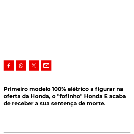
Primeiro modelo 100% elétrico a figurar na
oferta da Honda, o "fofinho" Honda E acaba de
Primeiro modelo 100% elétrico a figurar na
receber a sua sentença de morte.
oferta da Honda, o "fofinho" Honda E acaba
de receber a sua sentença de morte.
Primeiro modelo 100% elétrico a figurar na oferta da
marca nipónica, o "fofinho" e ainda hoje marcante
Honda E acaba de ver confirmada a sua sentença de
morte. E já para o início de 2024!