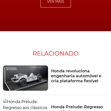
VER MAIS
Contudo e embora, no caso específico de Portugal, esta
opção representasse um acréscimo de preço de tão-só
1150€ face à versão Advance, a qual já custava então 43
000€, a verdade é que a estratégia acabou tendo
pouco impacto.
Assim, resta-nos apenas despedir-nos de um modelo
deixará de ser produzido já em janeiro de 2024 e que
RELACIONADO
ainda hoje se destaca por onde quer que passa.
Esperando que, o seu insucesso, abra portas, na Honda,
para o lançamento de um sucessor igualmente
Honda revoluciona
marcante.
engenharia automóvel e
cria plataforma flexível
Enquanto isso não acontece, a marca nipónica espera
conseguir fazer esquecer o seu elétrico "fofinho", com
novo SUV
e:Ny1
. Proposta já em comercialização, mas à
qual, apesar de uma imagem exterior em linha com
Honda Prelude: Regresso
aquilo que são as preferências da maior dos