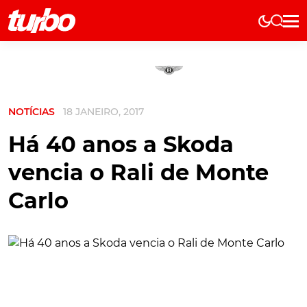
Elétricos
História
Técnica
NOTÍCIAS
18 JANEIRO, 2017
Comerciais
Testes
Há 40 anos a Skoda
Curiosidades
vencia o Rali de Monte
Marcas
Carlo
Elétricos
Técnica
Testes