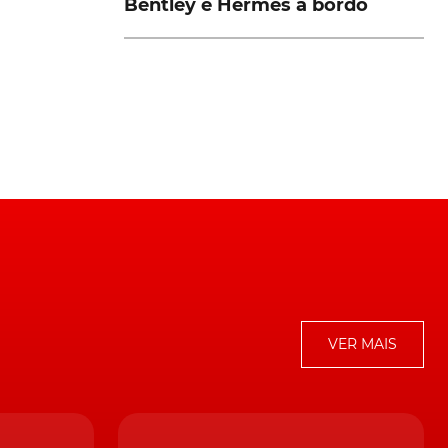
Bentley e Hermès a bordo
to
a,
e
i
ar
VER MAIS
em