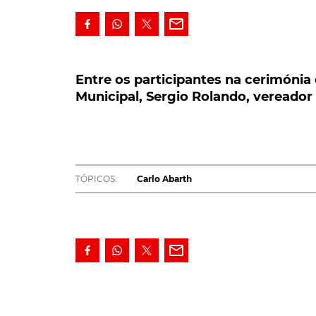
Entre os participantes na cerimónia e
Municipal, Sergio Rolando, vereador 
Entre os participantes na cerimónia
Municipal, Sergio Rolando, vereado
Esta quinta-feira, 24 de outubro, em Turim, f
Abarth, homenageando os primeiros 70 anos d
seu fundador e a capital da região do Piemon
Entre os participantes na cerimónia estavam 
TÓPICOS:
Carlo Abarth
Rolando, vereador do Orçamento, Planeamento
Circunscrição Eleitoral 2, Luca Napolitano, r
Roberto Giolito, responsável da FCA Heritage.
Juntos destaparam o sinal para a rua no troço
atualmente se situa a Sede do Escorpião, no
veículos produzidos pela Abarth ao longo da h