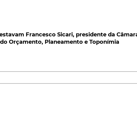
stavam Francesco Sicari, presidente da Câmara
do Orçamento, Planeamento e Toponímia
 estavam Francesco Sicari, presidente da Câmar
r do Orçamento, Planeamento e Toponímia
oi oficialmente atribuído a uma rua o nome de Carlo
a Abarth e a forte ligação existente desde 1949 entre o
te.
Francesco Sicari, presidente da Câmara Municipal, Sergi
 e Toponímia, Luisa Bernardini, presidente da
esponsável para a região EMEA das marcas Fiat e Abarth, e
 de estrada entre o Corso Orbassano e a Via Plava. É aí q
 Heritage HUB, que acolhe alguns dos mais importantes
istória.