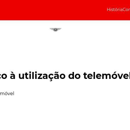
História
Com
Elétricos
Curiosidades
Elétricos
Técnica
Testes
o à utilização do telemóve
Marcas