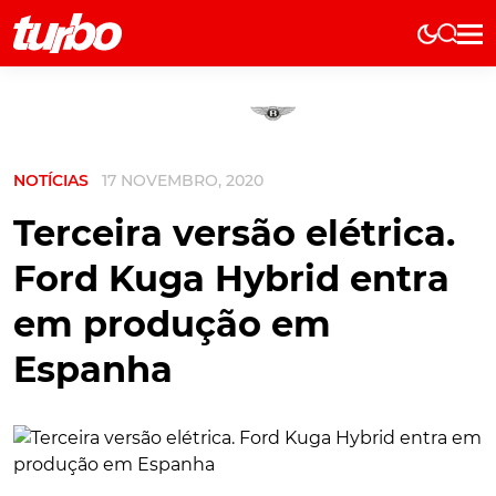
Elétricos
História
Técnica
NOTÍCIAS
17 NOVEMBRO, 2020
Comerciais
Testes
Terceira versão elétrica.
Curiosidades
Ford Kuga Hybrid entra
Marcas
em produção em
Elétricos
Espanha
Técnica
Testes