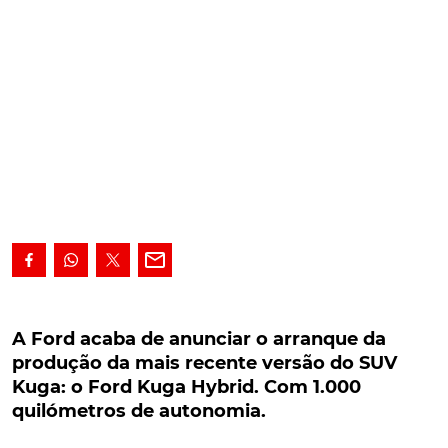
A Ford acaba de anunciar o arranque da
produção da mais recente versão do SUV Kuga:
A Ford acaba de anunciar o arranque da
o Ford Kuga Hybrid. Com 1.000 quilómetros de
produção da mais recente versão do SUV
autonomia.
Kuga: o Ford Kuga Hybrid. Com 1.000
quilómetros de autonomia.
A Ford acaba de anunciar o arranque da produção da
mais recente versão do SUV Kuga: o Ford Kuga