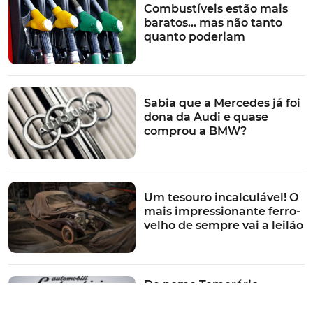
Combustíveis estão mais
baratos… mas não tanto
quanto poderiam
Face ao
Kuga Plug-In Hybrid
, o Kuga Hybrid anuncia
mais 30% de autonomia, embora este último ofereça
maiores distâncias em modo puramente elétrico: 56
quilómetros WLTP (72 km NEDC).
Sabia que a Mercedes já foi
dona da Audi e quase
comprou a BMW?
Seis níveis de equipamento
O Kuga Hybrid está disponível, segundo a
Ford
, para
encomenda, numa linha abrangente de níveis de
Um tesouro incalculável! O
mais impressionante ferro-
equipamento. Dos quais fazem parte o Trend, Titanium,
velho de sempre vai a leilão
Titanium X, ST Line, ST Line X e Vignale.
De nome Temerário.
Lamborghini desvenda
sucessor HPHEV do