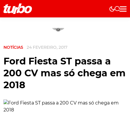
Elétricos
História
Técnica
NOTÍCIAS
24 FEVEREIRO, 2017
Comerciais
Testes
Ford Fiesta ST passa a
Curiosidades
200 CV mas só chega em
Marcas
2018
Elétricos
Técnica
Testes