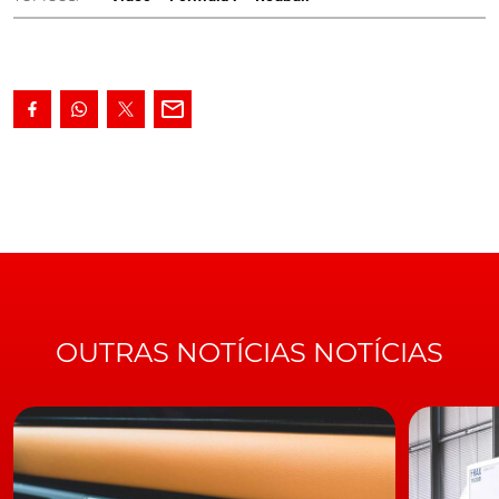
RedBull tem uma equipa de mecânicos de elite. Só
nesta temporada, já é a terceira vez que a Redbull bate
o recorde das boxes. Neste último Grande Prémio do
Brasil, a equipa da RB foi capaz de bater a marca
anterior de 1,88 segundos
(alcançada pelos próprios no
GP da Alemanha
) para os 1,82 segundos. Trabalho de
equipa no seu melhor.
https://youtu.be/BI75uWxEajA
TÓPICOS:
Vídeo
Fórmula 1
Redbull
OUTRAS NOTÍCIAS NOTÍCIAS