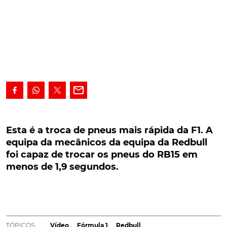
Esta é a troca de pneus mais rápida da F1. A
equipa da mecânicos da equipa da Redbull foi
Esta é a troca de pneus mais rápida da F1. A
capaz de trocar os pneus do RB15 em menos de
equipa da mecânicos da equipa da Redbull
1,9 segundos.
foi capaz de trocar os pneus do RB15 em
menos de 1,9 segundos.
A equipa de mecânicos da equipa da Redbull foi capaz
de trocar os pneus do RB15 em menos de 1,9 segundos.
Há corridas que se ganham nas boxes. Para além de um
carro competitivo e de um piloto talentoso, a equipa da
TÓPICOS:
Vídeo
Fórmula 1
Redbull