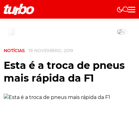
Elétricos
História
Técnica
NOTÍCIAS
19 NOVEMBRO, 2019
Comerciais
Testes
Esta é a troca de pneus
Curiosidades
mais rápida da F1
Marcas
Elétricos
Técnica
Testes