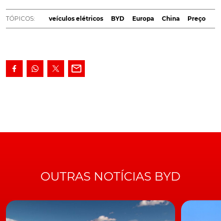
chinês por um preço inferior a dez mil euros e resta
TÓPICOS:
veículos elétricos
BYD
Europa
China
Preço
saber se também poderá ser comercializado na Europa.
O fabricante submeteu ao Ministério da Indústria e
Tecnologia da China umas imagens e dados técnicos de
um pequeno veículo citadino que poderia ser batizado
como BYD Seagull.
Com um comprimento exterior de 3,78 metros seria 21
centímetros mais longo do que o
Fiat 500
e mais 17
centímetros do que o Renault Twingo, mas 13
centímetros mais curto do que o Seat Ibiza.
OUTRAS NOTÍCIAS BYD
De acordo com as primeiras informações oriundas da
China, o BYD Seagull poderá ser vendido por um preço
entre 60.000 e 80.000 yuanes, isto é, entre 8172 e 10.897