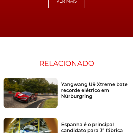
VER MAIS
veículos elétricos
BYD
Europa
China
Preço
RELACIONADO
Yangwang U9 Xtreme bate
recorde elétrico em
Nürburgring
Espanha é o principal
candidato para 3ª fábrica