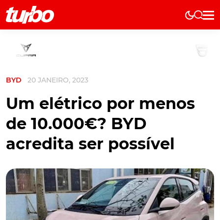
Elétricos
História
Técnica
BYD
20 JANEIRO, 2023
Comerciais
Testes
Um elétrico por menos
Curiosidades
de 10.000€? BYD
Marcas
acredita ser possível
Elétricos
Técnica
Testes