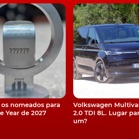
 Camiões (ETRA) lançasse o Digital Racing Challenge, o
agora receber um bom retorno.
os dias 18 e 19 de abril. A corrida de abertura da
sano, na Itália, nos dias 21 e 22 de maio.
id 2022
(Hungria), Slovakia Ring (Eslováquia), Nürburgring
Bélgica) e Le Mans (França).
da temporada de 2022 da FIA ETRC terá lugar em Jarama
 os nomeados para
Volkswagen Multiv
 julho, todos os fãs das corridas de camiões terão a
he Year de 2027
2.0 TDI 8L. Lugar pa
ts
que terá um espaço próprio.
um?
idas camiões