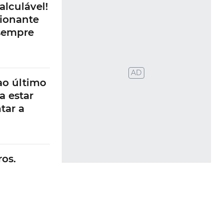
alculável!
ionante
 sempre
AD
ao último
a estar
tar a
os.
 risco de
evido às