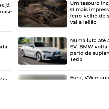
Um tesouro inc
s já
O mais impress
quase
ferro-velho de
vai a leilão
Numa luta até 
nda
EV. BMW volta 
perto de suplan
Tesla
Ford, VW e outr
Kia
Fabricantes em
a
pagar multas d
metas da UE