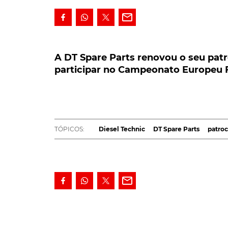
A DT Spare Parts renovou o seu patrocí
no Campeonato Europeu FIA de Camiõ
A DT Spare Parts renovou o seu patr
participar no Campeonato Europeu 
A DT Spare Parts renovou o seu patrocínio 
Campeonato Europeu FIA de Camiões de 20
candidatos ao título.
A
DT Spare Parts é
patrocinadora oficial da 
TÓPICOS:
Diesel Technic
DT Spare Parts
patroc
Europeu FIA de Camiões de 2022. O vice-camp
MAN até ao lugar mais alto do pódio na temp
no circuito de Misano, em Itália.
A equipa internacional dos Parts Specialists 
Campeonato Europeu de Corridas de Camiões
algumas provas.