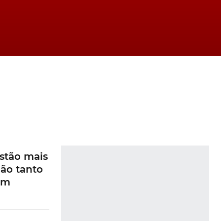
stão mais
ão tanto
am