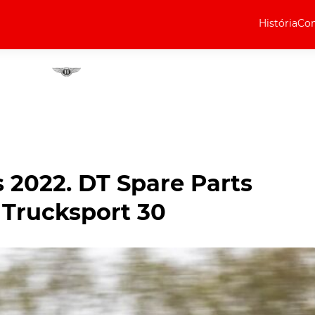
História
Com
Elétricos
Curiosidades
Elétricos
Técnica
Testes
 2022. DT Spare Parts
Marcas
 Trucksport 30