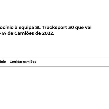
nio à equipa SL Trucksport 30 que vai participa
es de 2022.
ocínio à equipa SL Trucksport 30 que vai
FIA de Camiões de 2022.
à equipa SL Trucksport 30 que vai participar no
22. O piloto da equipa Sascha Lenz será um dos
equipa SL Trucksport 30 que alinha no Campeonato
ínio
Corridas camiões
eão europeu de 2021, Sascha Lenz, procurará levar o se
orada que arranca no fim de semana de 21 e 22 de maio
da
Diesel Technic
tem apoiado o vice-campeão do
 de 2021 desde 2020, que esteve perto de vencer