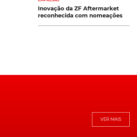
Inovação da ZF Aftermarket
a
reconhecida com nomeações
m
 e
VER MAIS