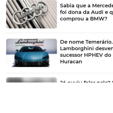
Sabia que a Mercede
foi dona da Audi e 
comprou a BMW?
De nome Temerário.
Lamborghini desve
sucessor HPHEV do
Huracan
Já ouviu falar nele? 
Portugal convida-o 
conhecer o EV3