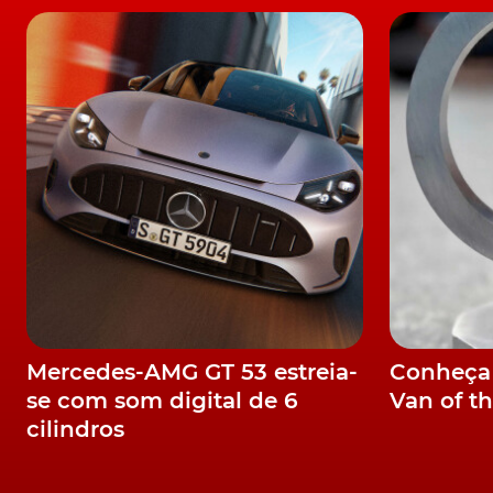
com que a Associação Europeia de Corridas de
entusiastas das corridas de camiões devem 
A corrida de teste oficial aconteceu em Most n
temporada 2022 será no Circuito Mundial de Mi
LEIA TAMBÉM
Parts Specialists. Estreia no Motortec Madr
O calendário inclui as provas em Hungaroring 
(Alemanha), Most, (República Checa), Zolder (
Como já vem sendo habitual, a última prova 
Espanha, nos dias 1 e 2 de outubro.
Mercedes-AMG GT 53 estreia-
Conheça
No evento em Nürburgring, nos dias 16 e 17 de
se com som digital de 6
Van of t
oportunidade de conhecer os
Parts Specialis
cilindros
TÓPICOS:
Diesel Technic
DT Spare Parts
patrocínio
Corr